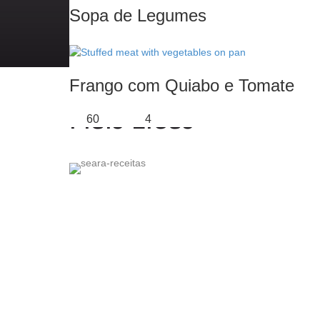
Sopa de Legumes
40
4
Frango com Quiabo e Tomate
Mais Lidas
60
4