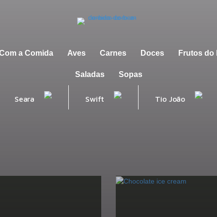
m Com a Comida
Aves
Carnes
Doces
Frutos do
Saladas
Sopas
Seara
Swift
Tio João