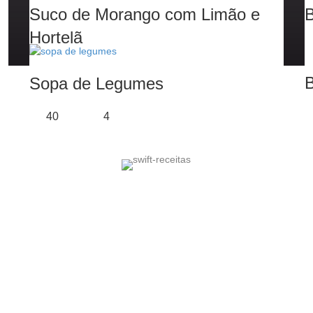
Suco de Morango com Limão e
B
Hortelã
10
2
B
Sopa de Legumes
40
4