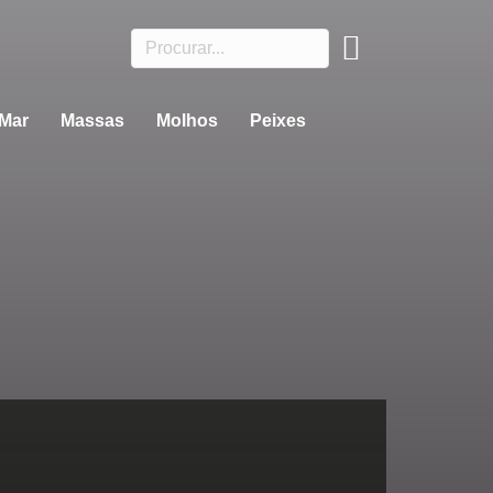
 Mar
Massas
Molhos
Peixes