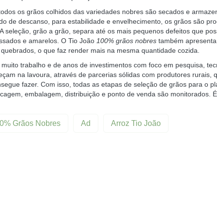
, todos os grãos colhidos das variedades nobres são secados e armaz
do de descanso, para estabilidade e envelhecimento, os grãos são p
. A seleção, grão a grão, separa até os mais pequenos defeitos que po
essados e amarelos. O
Tio João
100% grãos nobres
também apresenta
e quebrados, o que faz render mais na mesma quantidade cozida.
e muito trabalho e de anos de investimentos com foco em pesquisa, te
çam na lavoura, através de parcerias sólidas com produtores rurais,
egue fazer. Com isso, todas as etapas de seleção de grãos para o pla
agem, embalagem, distribuição e ponto de venda são monitorados. É
0% Grãos Nobres
Ad
Arroz Tio João