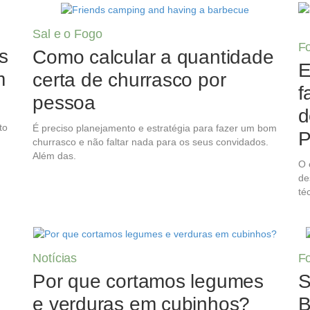
Sal e o Fogo
F
s
Como calcular a quantidade
E
m
certa de churrasco por
f
pessoa
d
to
É preciso planejamento e estratégia para fazer um bom
P
churrasco e não faltar nada para os seus convidados.
Além das.
O 
de
té
Notícias
F
Por que cortamos legumes
S
e verduras em cubinhos?
B