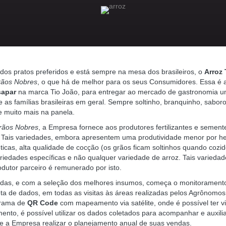
os pratos preferidos e está sempre na mesa dos brasileiros, o
Arroz 
ãos Nobres
, o que há de melhor para os seus Consumidores. Essa é 
apar
na marca Tio João, para entregar ao mercado de gastronomia um
 as famílias brasileiras em geral. Sempre soltinho, branquinho, sabo
de muito mais na panela.
ãos Nobres
, a Empresa fornece aos produtores fertilizantes e semen
 Tais variedades, embora apresentem uma produtividade menor por h
éticas, alta qualidade de cocção (os grãos ficam soltinhos quando cozid
riedades específicas e não qualquer variedade de arroz. Tais variedad
dutor parceiro é remunerado por isto.
idas, e com a seleção dos melhores insumos, começa o monitoramento 
eta de dados, em todas as visitas às áreas realizadas pelos Agrônomo
grama de
QR Code
com mapeamento via satélite, onde é possível ter v
ento, é possível utilizar os dados coletados para acompanhar e auxilia
e a Empresa realizar o planejamento anual de suas vendas.