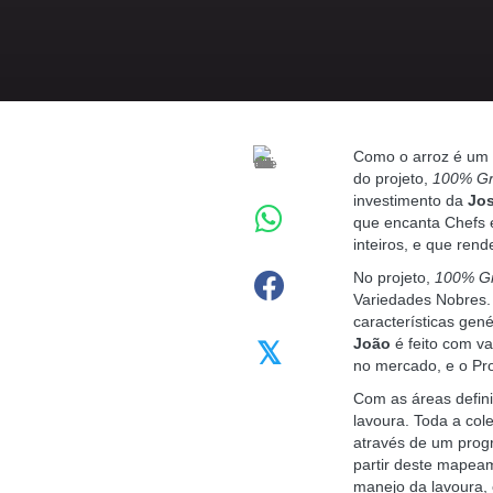
Como o arroz é um d
do projeto,
100% Gr
investimento da
Jos
que encanta Chefs e
inteiros, e que ren
No projeto,
100% Gr
Variedades Nobres.
características gen
João
é feito com va
𝕏
no mercado, e o Pro
Com as áreas defin
lavoura. Toda a col
através de um pro
partir deste mapeam
manejo da lavoura, 