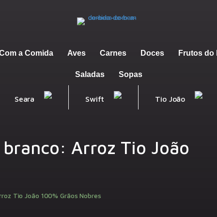
m Com a Comida
Aves
Carnes
Doces
Frutos do
Saladas
Sopas
Seara
Swift
Tio João
 branco: Arroz Tio João
Arroz Tio João 100% Grãos Nobres