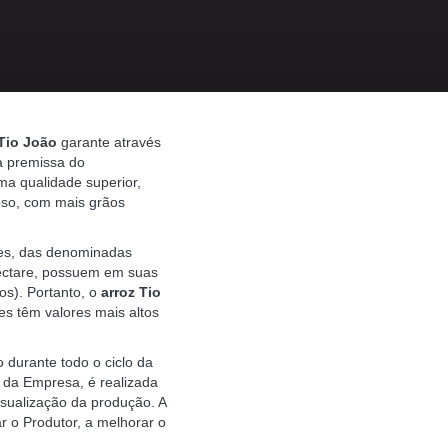
Tio João
garante através
a premissa do
a qualidade superior,
roso, com mais grãos
tes, das denominadas
ectare, possuem em suas
os). Portanto, o
arroz Tio
es têm valores mais altos
durante todo o ciclo da
s da Empresa, é realizada
isualização da produção. A
r o Produtor, a melhorar o