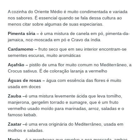
A cozinha do Oriente Médio é muito condimentada e variada
nos sabores. É essencial quando se fala dessa cultura ao
menos citar sobre algumas de suas especiarias.
Pimenta síria –
é uma mistura de canela em pó, pimenta-da-
jamaica, noz-moscada em pó e Cravo da índia
Cardamomo –
fruto seco que em seu interior encontram-se
sementes escuras, muito aromáticas
Açafrão –
pistilo de uma flor muito comum no Mediterrâneo, a
Crocus sativus. É de coloração laranja a vermelho
Águas de rosas –
água com essência das flores é muito
usada em doces
Zauba –
é uma mistura levemente ácida que leva tomilho,
manjerona, gergelim torrado e sumagre, que é um fruto
vermelho usado moído para marinadas, arroz, saladas e o
famoso kebab.
Zaatar –
é uma erva originária do Mediterrâneo, usada em
molhos e saladas.
Macis –
é a membrana que envolve a noz-moscada, ambas