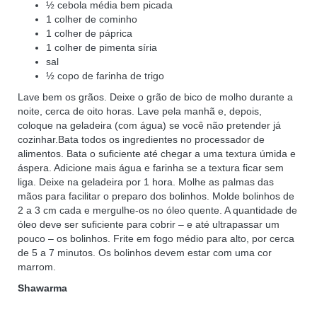
½ cebola média bem picada
1 colher de cominho
1 colher de páprica
1 colher de pimenta síria
sal
½ copo de farinha de trigo
Lave bem os grãos. Deixe o grão de bico de molho durante a
noite, cerca de oito horas. Lave pela manhã e, depois,
coloque na geladeira (com água) se você não pretender já
cozinhar.Bata todos os ingredientes no processador de
alimentos. Bata o suficiente até chegar a uma textura úmida e
áspera. Adicione mais água e farinha se a textura ficar sem
liga. Deixe na geladeira por 1 hora. Molhe as palmas das
mãos para facilitar o preparo dos bolinhos. Molde bolinhos de
2 a 3 cm cada e mergulhe-os no óleo quente. A quantidade de
óleo deve ser suficiente para cobrir – e até ultrapassar um
pouco – os bolinhos. Frite em fogo médio para alto, por cerca
de 5 a 7 minutos. Os bolinhos devem estar com uma cor
marrom.
Shawarma