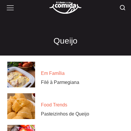
Queijo
Em Família
Filé à Parmegiana
Food Trends
Pasteizinhos de Queijo