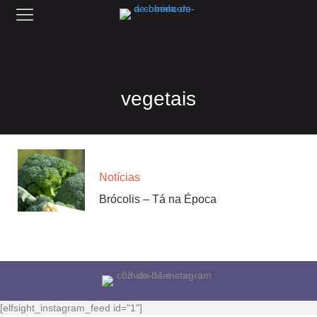
vegetais
Notícias
Brócolis – Tá na Época
[elfsight_instagram_feed id="1"]