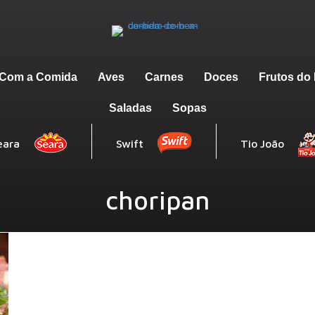
m Com a Comida
Aves
Carnes
Doces
Frutos do
Saladas
Sopas
eara
Swift
Tio João
choripan