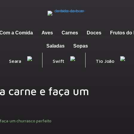
m Com a Comida
Aves
Carnes
Doces
Frutos do
Saladas
Sopas
Seara
Swift
Tio João
a carne e faça um
faça um churrasco perfeito