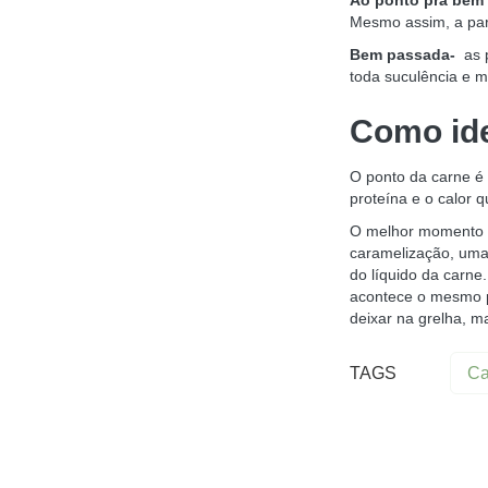
Ao ponto pra bem
Mesmo assim, a par
Bem passada-
as p
toda suculência e m
Como ide
O ponto da carne é 
proteína e o calor q
O melhor momento d
caramelização, uma
do líquido da carne
acontece o mesmo pr
deixar na grelha, ma
TAGS
Ca