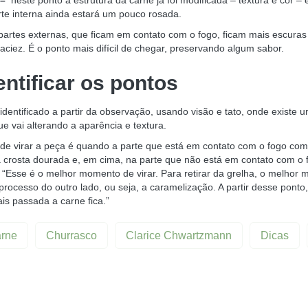
 –
neste ponto a estrutura da carne já foi modificada – textura e cor – e
te interna ainda estará um pouco rosada.
artes externas, que ficam em contato com o fogo, ficam mais escuras 
aciez. É o ponto mais difícil de chegar, preservando algum sabor.
ntificar os pontos
identificado a partir da observação, usando visão e tato, onde existe 
ue vai alterando a aparência e textura.
e virar a peça é quando a parte que está em contato com o fogo com
 crosta dourada e, em cima, na parte que não está em contato com o 
. “Esse é o melhor momento de virar. Para retirar da grelha, o melho
ocesso do outro lado, ou seja, a caramelização. A partir desse pont
is passada a carne fica.”
rne
Churrasco
Clarice Chwartzmann
Dicas