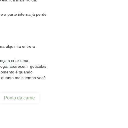
 ela fica mais rígida.
e a parte interna já perde
uma alquimia entre a
eça a criar uma
fogo, aparecem gotículas
r momento é quando
o, quanto mais tempo você
Ponto da carne