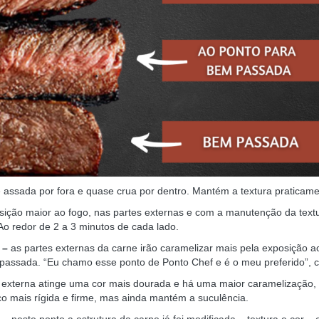
 assada por fora e quase crua por dentro. Mantém a textura praticam
sição maior ao fogo, nas partes externas e com a manutenção da textu
Ao redor de 2 a 3 minutos de cada lado.
 –
as partes externas da carne irão caramelizar mais pela exposição a
 passada. “Eu chamo esse ponto de Ponto Chef e é o meu preferido”, c
 externa atinge uma cor mais dourada e há uma maior caramelização, 
co mais rígida e firme, mas ainda mantém a suculência.