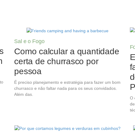
Sal e o Fogo
F
s
Como calcular a quantidade
E
m
certa de churrasco por
f
pessoa
d
to
É preciso planejamento e estratégia para fazer um bom
P
churrasco e não faltar nada para os seus convidados.
Além das.
O 
de
té