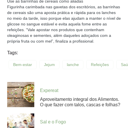
Use as barrinhas de cereais como aliadas
Figurinha carimbada nas gavetas dos escritórios, as barrinhas
de cereais são uma aposta prática e rápida para os lanches
no meio da tarde, isso porque elas ajudam a manter o nível de
glicose no sangue estável e evita aquela fome entre as
refeições. “Vale apostar nos produtos que contenham
oleaginosas e sementes, além daqueles adoçados com a
própria fruta ou com mel”, finaliza a profissional.
Tags:
Bem-estar
Jejum
lanche
Refeições
Saú
Expereat
Aproveitamento integral dos Alimentos.
O que fazer com talos, cascas e folhas?
Sal e o Fogo