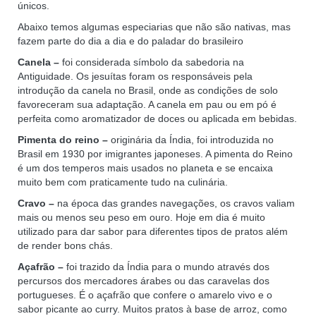
únicos.
Abaixo temos algumas especiarias que não são nativas, mas
fazem parte do dia a dia e do paladar do brasileiro
Canela –
foi considerada símbolo da sabedoria na
Antiguidade. Os jesuítas foram os responsáveis pela
introdução da canela no Brasil, onde as condições de solo
favoreceram sua adaptação. A canela em pau ou em pó é
perfeita como aromatizador de doces ou aplicada em bebidas.
Pimenta do reino –
originária da Índia, foi introduzida no
Brasil em 1930 por imigrantes japoneses. A pimenta do Reino
é um dos temperos mais usados no planeta e se encaixa
muito bem com praticamente tudo na culinária.
Cravo –
na época das grandes navegações, os cravos valiam
mais ou menos seu peso em ouro. Hoje em dia é muito
utilizado para dar sabor para diferentes tipos de pratos além
de render bons chás.
Açafrão –
foi trazido da Índia para o mundo através dos
percursos dos mercadores árabes ou das caravelas dos
portugueses. É o açafrão que confere o amarelo vivo e o
sabor picante ao curry. Muitos pratos à base de arroz, como