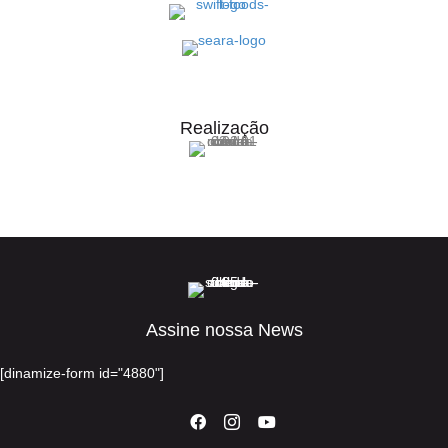
Realização
Assine nossa News
[dinamize-form id="4880"]